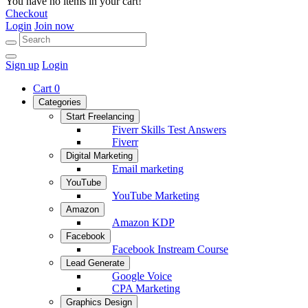
You have no items in your cart!
Checkout
Login
Join now
Sign up
Login
Cart
0
Categories
Start Freelancing
Fiverr Skills Test Answers
Fiverr
Digital Marketing
Email marketing
YouTube
YouTube Marketing
Amazon
Amazon KDP
Facebook
Facebook Instream Course
Lead Generate
Google Voice
CPA Marketing
Graphics Design