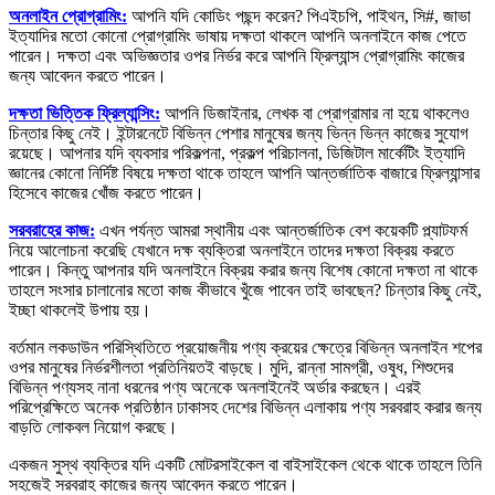
অনলাইন প্রোগ্রামিং:
আপনি যদি কোডিং পছন্দ করেন? পিএইচপি, পাইথন, সি#, জাভা
ইত্যাদির মতো কোনো প্রোগ্রামিং ভাষায় দক্ষতা থাকলে আপনি অনলাইনে কাজ পেতে
পারেন। দক্ষতা এবং অভিজ্ঞতার ওপর নির্ভর করে আপনি ফ্রিল্যান্স প্রোগ্রামিং কাজের
জন্য আবেদন করতে পারেন।
দক্ষতা ভিত্তিক ফ্রিল্যান্সিং:
আপনি ডিজাইনার, লেখক বা প্রোগ্রামার না হয়ে থাকলেও
চিন্তার কিছু নেই। ইন্টারনেটে বিভিন্ন পেশার মানুষের জন্য ভিন্ন ভিন্ন কাজের সুযোগ
রয়েছে। আপনার যদি ব্যবসার পরিকল্পনা, প্রকল্প পরিচালনা, ডিজিটাল মার্কেটিং ইত্যাদি
জ্ঞানের কোনো নির্দিষ্ট বিষয়ে দক্ষতা থাকে তাহলে আপনি আন্তর্জাতিক বাজারে ফ্রিল্যান্সার
হিসেবে কাজের খোঁজ করতে পারেন।
সরবরাহের কাজ:
এখন পর্যন্ত আমরা স্থানীয় এবং আন্তর্জাতিক বেশ কয়েকটি প্ল্যাটফর্ম
নিয়ে আলোচনা করেছি যেখানে দক্ষ ব্যক্তিরা অনলাইনে তাদের দক্ষতা বিক্রয় করতে
পারেন। কিন্তু আপনার যদি অনলাইনে বিক্রয় করার জন্য বিশেষ কোনো দক্ষতা না থাকে
তাহলে সংসার চালানোর মতো কাজ কীভাবে খুঁজে পাবেন তাই ভাবছেন? চিন্তার কিছু নেই,
ইচ্ছা থাকলেই উপায় হয়।
বর্তমান লকডাউন পরিস্থিতিতে প্রয়োজনীয় পণ্য ক্রয়ের ক্ষেত্রে বিভিন্ন অনলাইন শপের
ওপর মানুষের নির্ভরশীলতা প্রতিনিয়তই বাড়ছে। মুদি, রান্না সামগ্রী, ওষুধ, শিশুদের
বিভিন্ন পণ্যসহ নানা ধরনের পণ্য অনেকে অনলাইনেই অর্ডার করছেন। এরই
পরিপ্রেক্ষিতে অনেক প্রতিষ্ঠান ঢাকাসহ দেশের বিভিন্ন এলাকায় পণ্য সরবরাহ করার জন্য
বাড়তি লোকবল নিয়োগ করছে।
একজন সুস্থ ব্যক্তির যদি একটি মোটরসাইকেল বা বাইসাইকেল থেকে থাকে তাহলে তিনি
সহজেই সরবরাহ কাজের জন্য আবেদন করতে পারেন।