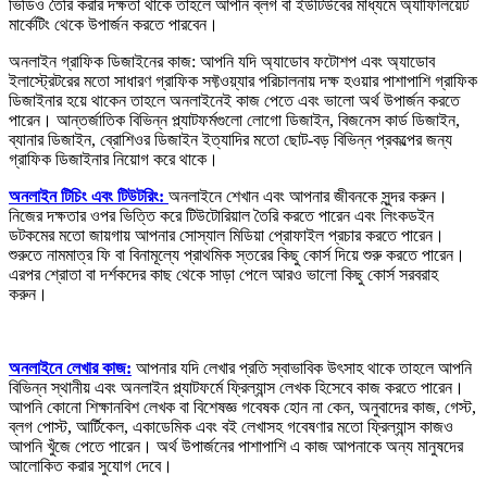
ভিডিও তৈরি করার দক্ষতা থাকে তাহলে আপনি ব্লগ বা ইউটিউবের মাধ্যমে অ্যাফিলিয়েট
মার্কেটিং থেকে উপার্জন করতে পারবেন।
অনলাইন গ্রাফিক ডিজাইনের কাজ: আপনি যদি অ্যাডোব ফটোশপ এবং অ্যাডোব
ইলাস্ট্রেটরের মতো সাধারণ গ্রাফিক সফ্টওয়্যার পরিচালনায় দক্ষ হওয়ার পাশাপাশি গ্রাফিক
ডিজাইনার হয়ে থাকেন তাহলে অনলাইনেই কাজ পেতে এবং ভালো অর্থ উপার্জন করতে
পারেন। আন্তর্জাতিক বিভিন্ন প্ল্যাটফর্মগুলো লোগো ডিজাইন, বিজনেস কার্ড ডিজাইন,
ব্যানার ডিজাইন, ব্রোশিওর ডিজাইন ইত্যাদির মতো ছোট-বড় বিভিন্ন প্রকল্পের জন্য
গ্রাফিক ডিজাইনার নিয়োগ করে থাকে।
অনলাইন টিচিং এবং টিউটরিং:
অনলাইনে শেখান এবং আপনার জীবনকে সুন্দর করুন।
নিজের দক্ষতার ওপর ভিত্তি করে টিউটোরিয়াল তৈরি করতে পারেন এবং লিংকডইন
ডটকমের মতো জায়গায় আপনার সোস্যাল মিডিয়া প্রোফাইল প্রচার করতে পারেন।
শুরুতে নামমাত্র ফি বা বিনামূল্যে প্রাথমিক স্তরের কিছু কোর্স দিয়ে শুরু করতে পারেন।
এরপর শ্রোতা বা দর্শকদের কাছ থেকে সাড়া পেলে আরও ভালো কিছু কোর্স সরবরাহ
করুন।
অনলাইনে লেখার কাজ:
আপনার যদি লেখার প্রতি স্বাভাবিক উৎসাহ থাকে তাহলে আপনি
বিভিন্ন স্থানীয় এবং অনলাইন প্ল্যাটফর্মে ফ্রিল্যান্স লেখক হিসেবে কাজ করতে পারেন।
আপনি কোনো শিক্ষানবিশ লেখক বা বিশেষজ্ঞ গবেষক হোন না কেন, অনুবাদের কাজ, গেস্ট,
ব্লগ পোস্ট, আর্টিকেল, একাডেমিক এবং বই লেখাসহ গবেষণার মতো ফ্রিল্যান্স কাজও
আপনি খুঁজে পেতে পারেন। অর্থ উপার্জনের পাশাপাশি এ কাজ আপনাকে অন্য মানুষদের
আলোকিত করার সুযোগ দেবে।