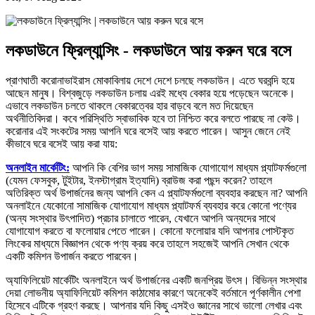
লকডাউনে ফ্রিল্যান্সিং - লকডাউনে আয় করুন ঘরে বসে
প্রাণঘাতী করোনাভাইরাস মোকাবিলায় দেশে দেশে চলছে লকডাউন। এতে ঘরবন্দি হয়ে
আছেন মানুষ। বিশ্বজুড়ে লকডাউন চলায় এরই মধ্যে বেকার হয়ে পড়েছেন অনেকে।
এভাবে লকডাউন চলতে থাকলে বেকারত্বের হার বাড়বে বলে মত দিয়েছেন
অর্থনীতিবিদরা। কবে পরিস্থিতি স্বাভাবিক হবে তা নিশ্চিত করে বলতে পারছে না কেউ।
করোনার এই সংকটের সময় আপনি ঘরে বসেই আয় করতে পারেন। আসুন জেনে নেই
কীভাবে ঘরে বসেই আয় করা যায়:
অনলাইন মার্কেটিং:
আপনি কি বেশির ভাগ সময় সামাজিক যোগাযোগ মাধ্যম প্ল্যাটফর্মগুলো
(যেমন ফেসবুক, টুইটার, ইনস্টাগ্রাম ইত্যাদি) ব্রাউজ করা পছন্দ করেন? তাহলে
অতিরিক্ত অর্থ উপার্জনের জন্য আপনি কেন এ প্ল্যাটফর্মগুলো ব্যবহার করছেন না? আপনি
অনলাইনে যেকোনো সামাজিক যোগাযোগ মাধ্যম প্ল্যাটফর্ম ব্যবহার করে কোনো পণ্যের
(অন্য সংস্থার উৎপাদিত) প্রচার চালাতে পারেন, যেখানে আপনি অন্যদের সাথে
যোগাযোগ করতে বা ফলোয়ার পেতে পারেন। কোনো ফলোয়ার যদি আপনার পোস্টকৃত
লিংকের মাধ্যমে বিজ্ঞাপন থেকে পণ্য ক্রয় করে তাহলে সহজেই আপনি সেখান থেকে
একটি কমিশন উপার্জন করতে পারবেন।
অ্যাফিলিয়েট মার্কেটিং অনলাইনে অর্থ উপার্জনের একটি জনপ্রিয় উৎস। বিভিন্ন সংস্থার
দেয়া লোভনীয় অ্যাফিলিয়েট কমিশন কাঠামোর কারণে অনেকেই বর্তমানে পূর্ণকালীন পেশা
হিসেবে এটিকে গ্রহণ করছে। আপনার যদি কিছু এসইও জ্ঞানের সাথে ভালো লেখার এবং