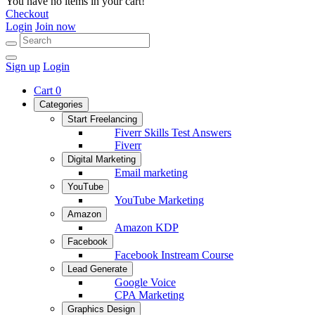
You have no items in your cart!
Checkout
Login
Join now
Sign up
Login
Cart
0
Categories
Start Freelancing
Fiverr Skills Test Answers
Fiverr
Digital Marketing
Email marketing
YouTube
YouTube Marketing
Amazon
Amazon KDP
Facebook
Facebook Instream Course
Lead Generate
Google Voice
CPA Marketing
Graphics Design