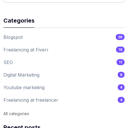
Categories
Blogspot
36
Freelancing at Fiverr
16
SEO
11
Digital Marketing
8
Youtube marketing
4
Freelancing at freelancer
4
All categories
Recent posts