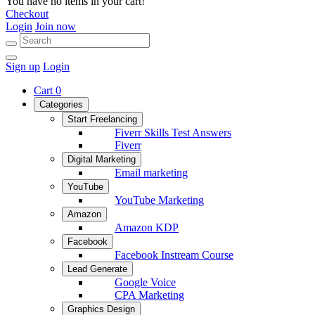
You have no items in your cart!
Checkout
Login
Join now
Sign up
Login
Cart
0
Categories
Start Freelancing
Fiverr Skills Test Answers
Fiverr
Digital Marketing
Email marketing
YouTube
YouTube Marketing
Amazon
Amazon KDP
Facebook
Facebook Instream Course
Lead Generate
Google Voice
CPA Marketing
Graphics Design